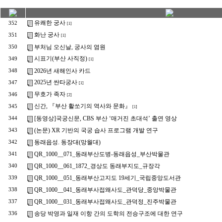
유쾌한 궁사
352
[1]
화난 궁사
351
[1]
부처님 오신날, 궁사의 염원
350
시표기(부산 사직정)
349
[1]
2026년 새해인사 카드
348
2025년 싼타궁사
347
[1]
무호가 족자
346
[2]
신간, 『부산 활쏘기의 역사와 문화』
345
[1]
[동영상]국궁신문, CBS 부산 ‘매거진 초대석’ 출연 영상
344
(논문) XR 기반의 국궁 습사 프로그램 개발 연구
343
동래읍성. 동장대(망월대)
342
QR_1000__071_동래부산도병-동래읍성_부산박물관
341
QR_1000__061_1872_경상도 동래부지도_규장각
340
QR_1000__051_동래부산고지도 19세기_국립중앙도서관
339
QR_1000__041_동래부사접왜사도_관덕당_중앙박물관
338
QR_1000__031_동래부사접왜사도_관덕정_진주박물관
337
송당 박영과 일재 이항 간의 도학의 전승구조에 대한 연구
336