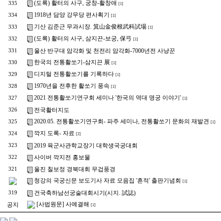
(도록) 활터의 사구, 궁창-활창애
335
[1]
1918년 담양 강무당 편사획기
334
[1]
기산 김준근 무과시장. 箕山金俊根武科試場
333
[1]
(도록) 활터의 사구, 삼지끈-보궁, 保弓
332
[1]
울산 반구대 암각화 및 천전리 암각화-7000년전 사냥꾼
331
한국의 전통활쏘기-삼지끈 展
330
[1]
디지털 전통활쏘기를 기록하다
329
[1]
1970년을 전후한 활쏘기 풍속
328
[1]
2021 전통활쏘기연구회 세미나 '한국의 역대 명궁 이야기'
327
[1]
전국활터지도
326
2020.05. 전통활쏘기연구회- 파주 세미나, 전통활쏘기 문화의 재발견
325
[1]
깍지 도록- 자료
324
[2]
2019 육군사관학교장기 대학생국궁대회
323
사이버 깍지전 홍보물
322
울진 칠보정 경북대회 무겁풍경
321
청강의 국궁신문 보도기사 자료 모음집 '흔적' 출판기념회
[1]
건국축하남선궁술대회시기(시지. 試誌)
319
[사법원문] 사예결해
공지
[1]