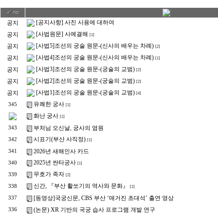
[공지사항] 사진 사용에 대하여
공지
[사법원문] 사예결해
공지
[1]
[사법5]조선의 궁술 원문-(신사의 배우는 차례)
공지
[2]
[사법4]조선의 궁술 원문-(신사의 배우는 차례)
공지
[1]
[사법3]조선의 궁술 원문-(궁술의 교범)
공지
[2]
[사법2]조선의 궁술 원문-(궁술의 교범)
공지
[2]
[사법1]조선의 궁술 원문-(궁술의 교범)
공지
[4]
유쾌한 궁사
345
[1]
화난 궁사
[1]
부처님 오신날, 궁사의 염원
343
시표기(부산 사직정)
342
[1]
2026년 새해인사 카드
341
2025년 싼타궁사
340
[1]
무호가 족자
339
[2]
신간, 『부산 활쏘기의 역사와 문화』
338
[1]
[동영상]국궁신문, CBS 부산 ‘매거진 초대석’ 출연 영상
337
(논문) XR 기반의 국궁 습사 프로그램 개발 연구
336