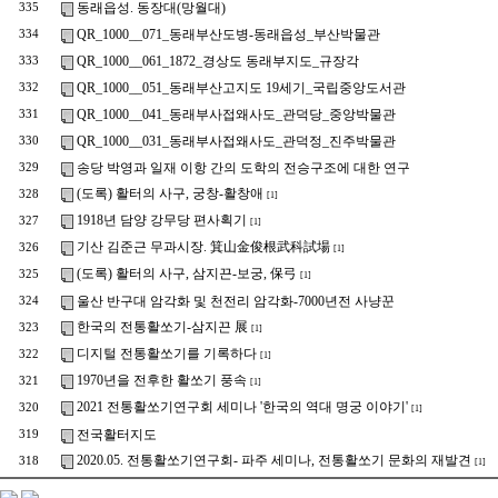
동래읍성. 동장대(망월대)
335
QR_1000__071_동래부산도병-동래읍성_부산박물관
334
QR_1000__061_1872_경상도 동래부지도_규장각
333
QR_1000__051_동래부산고지도 19세기_국립중앙도서관
332
QR_1000__041_동래부사접왜사도_관덕당_중앙박물관
331
QR_1000__031_동래부사접왜사도_관덕정_진주박물관
330
송당 박영과 일재 이항 간의 도학의 전승구조에 대한 연구
329
(도록) 활터의 사구, 궁창-활창애
328
[1]
1918년 담양 강무당 편사획기
327
[1]
기산 김준근 무과시장. 箕山金俊根武科試場
326
[1]
(도록) 활터의 사구, 삼지끈-보궁, 保弓
325
[1]
울산 반구대 암각화 및 천전리 암각화-7000년전 사냥꾼
324
한국의 전통활쏘기-삼지끈 展
323
[1]
디지털 전통활쏘기를 기록하다
322
[1]
1970년을 전후한 활쏘기 풍속
321
[1]
2021 전통활쏘기연구회 세미나 '한국의 역대 명궁 이야기'
320
[1]
전국활터지도
319
2020.05. 전통활쏘기연구회- 파주 세미나, 전통활쏘기 문화의 재발견
318
[1]