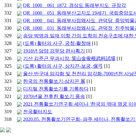
333
QR_1000__061_1872_경상도 동래부지도_규장각
332
QR_1000__051_동래부산고지도 19세기_국립중앙도
331
QR_1000__041_동래부사접왜사도_관덕당_중앙박물
330
QR_1000__031_동래부사접왜사도_관덕정_진주박물
329
송당 박영과 일재 이항 간의 도학의 전승구조에 대한
328
(도록) 활터의 사구, 궁창-활창애
[1]
327
1918년 담양 강무당 편사획기
[1]
326
기산 김준근 무과시장. 箕山金俊根武科試場
[1]
325
(도록) 활터의 사구, 삼지끈-보궁, 保弓
[1]
324
울산 반구대 암각화 및 천전리 암각화-7000년전 사냥
323
한국의 전통활쏘기-삼지끈 展
[1]
322
디지털 전통활쏘기를 기록하다
[1]
321
1970년을 전후한 활쏘기 풍속
[1]
320
2021 전통활쏘기연구회 세미나 '한국의 역대 명궁 이
319
전국활터지도
318
2020.05. 전통활쏘기연구회- 파주 세미나, 전통활쏘