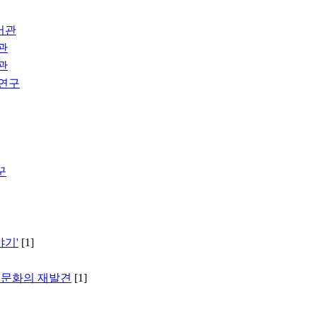
서관
관
관
 연구
꾼
야기'
[1]
기 문화의 재발견
[1]