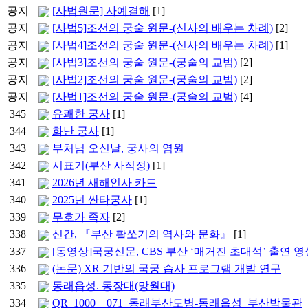
공지
[사법원문] 사예결해
[1]
공지
[사법5]조선의 궁술 원문-(신사의 배우는 차례)
[2]
공지
[사법4]조선의 궁술 원문-(신사의 배우는 차례)
[1]
공지
[사법3]조선의 궁술 원문-(궁술의 교범)
[2]
공지
[사법2]조선의 궁술 원문-(궁술의 교범)
[2]
공지
[사법1]조선의 궁술 원문-(궁술의 교범)
[4]
345
유쾌한 궁사
[1]
344
화난 궁사
[1]
343
부처님 오신날, 궁사의 염원
342
시표기(부산 사직정)
[1]
341
2026년 새해인사 카드
340
2025년 싼타궁사
[1]
339
무호가 족자
[2]
338
신간, 『부산 활쏘기의 역사와 문화』
[1]
337
[동영상]국궁신문, CBS 부산 ‘매거진 초대석’ 출연 영
336
(논문) XR 기반의 국궁 습사 프로그램 개발 연구
335
동래읍성. 동장대(망월대)
334
QR_1000__071_동래부산도병-동래읍성_부산박물관