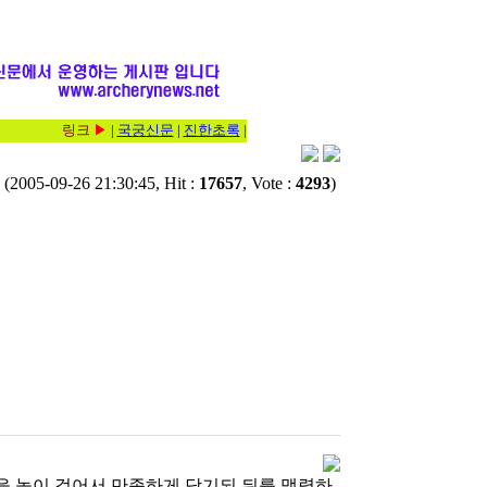
링크
▶
|
국궁신문
|
진한초록
|
(2005-09-26 21:30:45, Hit :
17657
, Vote :
4293
)
을 높이 걸어서 만족하게 당기되 뒤를 맹렬하